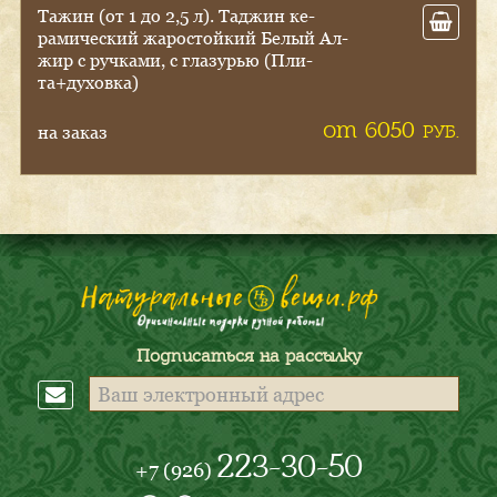
Та­жин (от 1 до 2,5 л). Тад­жин ке­
рами­чес­кий жа­рос­той­кий Бе­лый Ал­
жир с руч­ка­ми, с гла­зурью (Пли­
та+ду­хов­ка)
от 6050
РУБ.
на заказ
Подписаться на рассылку
223-30-50
+7 (926)