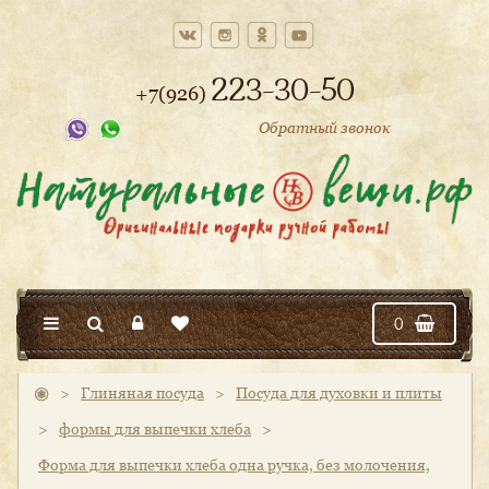
223-30-50
+7(926)
Обратный звонок
0
>
Глиняная посуда
>
Посуда для духовки и плиты
>
формы для выпечки хлеба
>
Форма для выпечки хлеба одна ручка, без молочения,