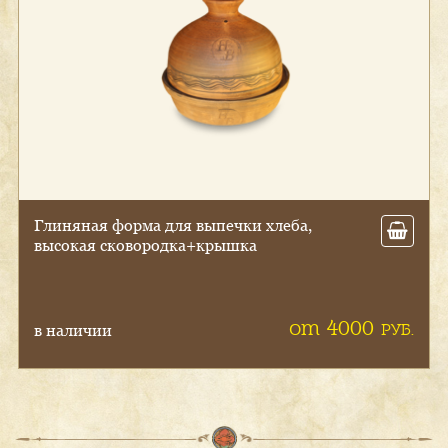
Гли­няная фор­ма для вы­печ­ки хле­ба,
вы­сокая ско­вород­ка+крыш­ка
от 4000
РУБ.
в наличии