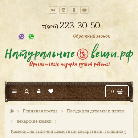
223-30-50
+7(926)
Обратный звонок
0
>
Глиняная посуда
>
Посуда для духовки и плиты
>
пекарские камни
>
Камень для выпечки шамотный квадратный, толщина 3