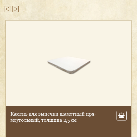
Ка­мень для вы­печ­ки ша­мот­ный пря­
мо­уголь­ный, тол­щи­на 2,5 см