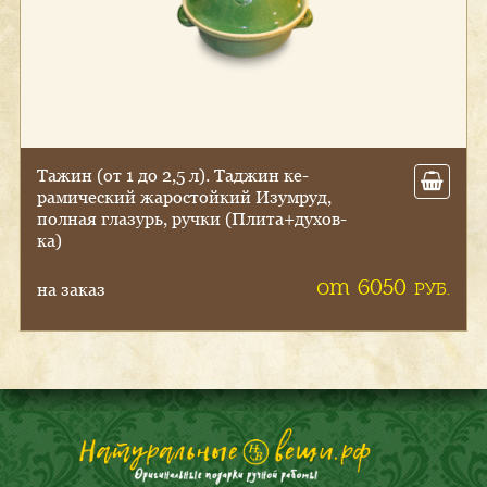
Та­жин (от 1 до 2,5 л). Тад­жин ке­
рами­чес­кий жа­рос­той­кий Изум­руд,
пол­ная гла­зурь, руч­ки (Пли­та+ду­хов­
ка)
от 6050
РУБ.
на заказ