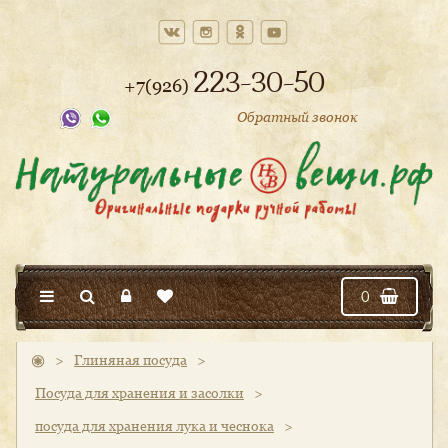
223-30-50
+7(926)
Обратный звонок
0
>
Глиняная посуда
>
Посуда для хранения и засолки
>
посуда для хранения лука и чеснока
>