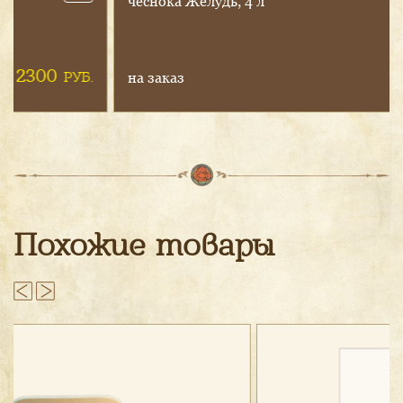
чес­но­ка Ви­шен­ка, 4 л
2300
РУБ.
на заказ
Похожие товары