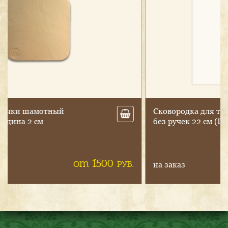
Ско­вород­ка для тад­жи­на с гла­зурью
без ру­чек 22 см (Пли­та+ду­хов­ка)
2400
РУБ.
на заказ