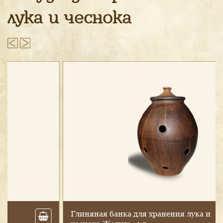
лука и чеснока
Гли­няная бан­ка для хра­нения лу­ка и