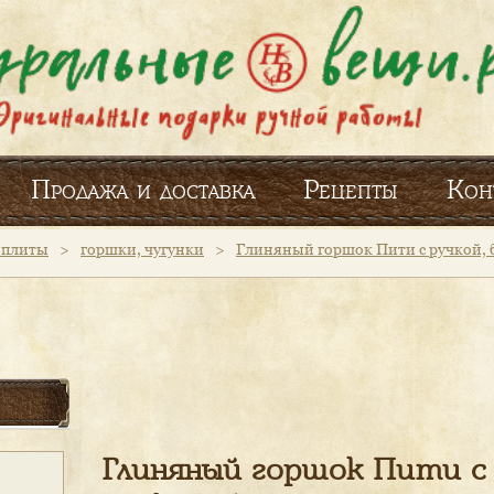
Продажа и доставка
Рецепты
Кон
и плиты
>
горшки, чугунки
>
Глиняный горшок Пити с ручкой, б
Глиняный горшок Пити с