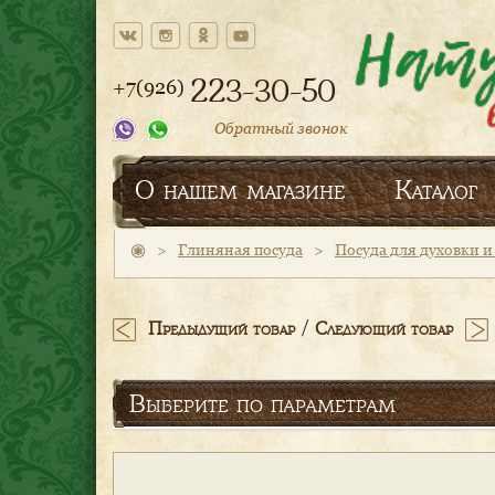
223-30-50
+7(926)
Обратный звонок
О нашем магазине
Каталог
>
Глиняная посуда
>
Посуда для духовки 
/
Предыдущий товар
Следующий товар
Выберите по параметрам