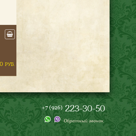
Ско­вород­ка для тад­
жи­на 26 см без гла­
зури, без ру­чек под
крыш­ку 24 см (Пли­
та+ду­хов­ка)
0
1900
РУБ.
РУБ.
на заказ
223-30-50
+7 (926)
Обратный звонок