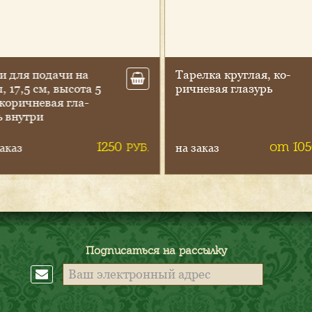
 для по­дачи на
Та­рел­ка круг­лая, ко­
17,5 см, вы­сота 5
рич­не­вая гла­зурь
­рич­не­вая гла­
внут­ри
1250
от 105
РУБ.
каз
на заказ
Подписаться на рассылку