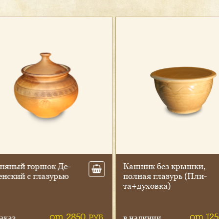
яный гор­шок Де­
Каш­ник без крыш­ки,
­ский с гла­зурью
пол­ная гла­зурь (Пли­
та+ду­хов­ка)
от 2850
от 125
РУБ.
каз
в наличии