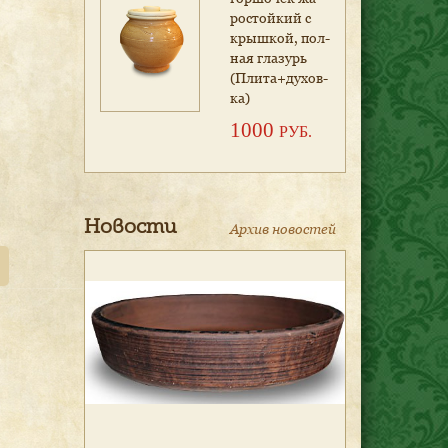
рос­той­кий с
крыш­кой, пол­
ная гла­зурь
(Пли­та+ду­хов­
ка)
1000
РУБ.
Новости
Архив новостей