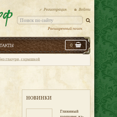
Регистрация
Войти
Расширенный поиск
такты
0
ез глазури, с крышкой
НОВИНКИ
Гли­ня­ный
гор­шо­чек жа­