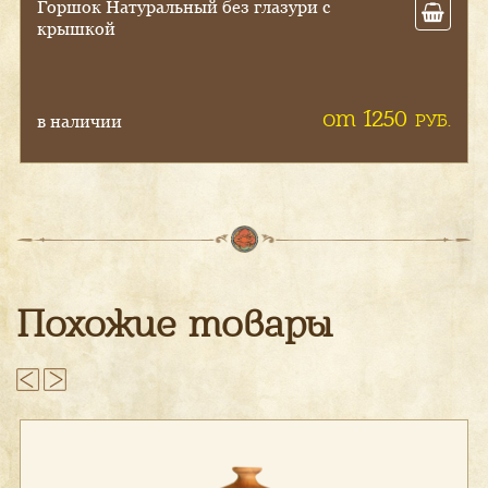
Гли­няный гор­шок На­тураль­ный, гла­
зуро­ваный из­нутри, с крыш­кой, с
руч­ка­ми
от 3100
РУБ.
на заказ
Похожие товары