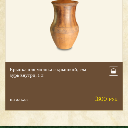
Гли­няный царь-гор­шок жа­рос­той­
кий с крыш­кой, пол­ная гла­зурь
(Пли­та+ду­хов­ка)
от 5600
РУБ.
на заказ