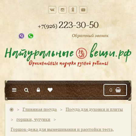
223-30-50
+7(926)
Обратный звонок
0
>
Глиняная посуда
>
Посуда для духовки и плиты
>
горшки, чугунки
>
Горшок-дежа для вымешивания и расстойки теста,