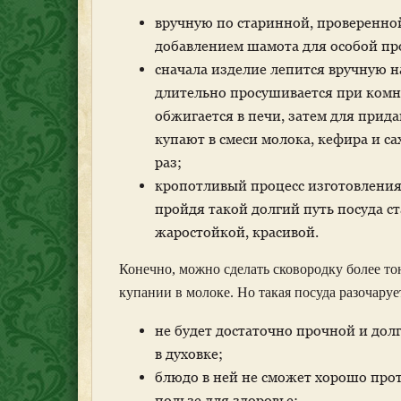
вручную по старинной, проверенной
добавлением шамота для особой пр
сначала изделие лепится вручную н
длительно просушивается при комн
обжигается в печи, затем для прид
купают в смеси молока, кефира и с
раз;
кропотливый процесс изготовления 
пройдя такой долгий путь посуда с
жаростойкой, красивой.
Конечно, можно сделать сковородку более то
купании в молоке. Но такая посуда разочару
не будет достаточно прочной и до
в духовке;
блюдо в ней не сможет хорошо прото
пользе для здоровье;