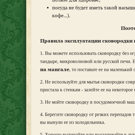
посуда не будет иметь такой насыщ
кофе...).
Поэт
Правила эксплуатации сковородки 
1. Вы можете использовать сковородку без о
тандыре, микроволновой или русской печи. Е
на мангале
, то поставьте ее на маленький 
2. Не используйте для мытья сковородки сов
пристала к стенкам - залейте ее на некоторое
3. Не мойте сковородку в посудомоечной ма
4. Берегите сковородку от резких перепадов т
вы вынули ее из холодильника.
5. Хорошо вытирайте или высушивайте в дух