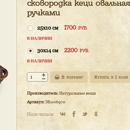
сковородка кеци овальная
ручками
1700
25х10 см
РУБ.
В НАЛИЧИИ
2200
30х14 см
РУБ.
В НАЛИЧИИ
В корзину
Производитель:
Натуральные вещи
Артикул:
ЭК006970
Поделиться: