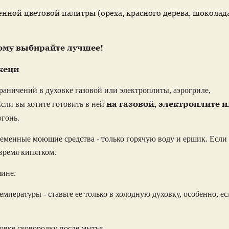
енной цветовой палитры (ореха, красного дерева, шоколада
ому выбирайте лучшее!
кеци
граничений в духовке газовой или электроплиты, аэрогриле,
на газовой, электроплите 
сли вы хотите готовить в ней
огонь.
ременные моющие средства - только горячую воду и ершик. Если 
 время кипятком.
шине.
емпературы - ставьте ее только в холодную духовку, особенно, ес
овке сковородку после мытья.