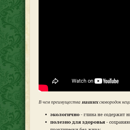
наших
В чем преимущества
сковородок кец
экологично
- глина не содержит 
полезно для здоровья
- сохраня
практически без жира;