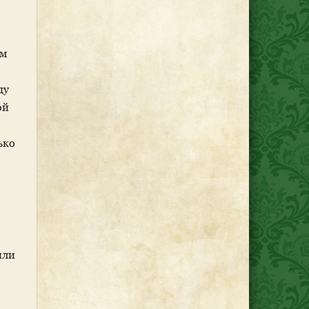
ом
ду
ой
ько
или