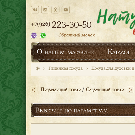
223-30-50
+7(926)
Обратный звонок
О нашем магазине
Каталог
>
Глиняная посуда
>
Посуда для духовки 
/
Предыдущий товар
Следующий товар
Выберите по параметрам