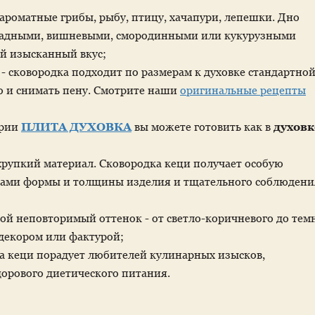
ароматные грибы, рыбу, птицу, хачапури, лепешки. Дно
радными, вишневыми, смородинными или кукурузными
ий изысканный вкус;
- сковородка подходит по размерам к духовке стандартно
 и снимать пену. Смотрите наши
оригинальные рецепты
ерии
ПЛИТА ДУХОВКА
вы можете готовить как в
духовк
- хрупкий материал. Сковородка кеци получает особую
еками формы и толщины изделия и тщательного соблюдени
вой неповторимый оттенок - от светло-коричневого до тем
декором или фактурой;
а кеци порадует любителей кулинарных изысков,
дорового диетического питания.