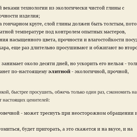
 веками технологии из экологически чистой глины с
очности изделия;
а гончарном круге, слой глины должен быть толстым, пот
атной температуре под контролем опытных мастеров,
ания насыщенного цвета, прочности и влагостойкости посу
ахара, еще раз длительно просушивают и обжигают во втор
занимает около десяти дней, но ускорить его нельзя - тол
танет по-настоящему
элитной
- экологичной, прочной,
нкой, быстрее просушить, обжечь только один раз, сэкономить на
ет настоящих ценителей:
лговечной - может треснуть при неосторожном обращении 
миться, будет пригорать, а это скажется и на вкусе, и на