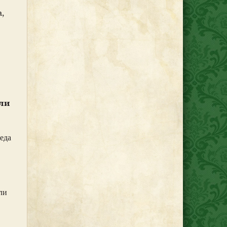
,
или
еда
ли