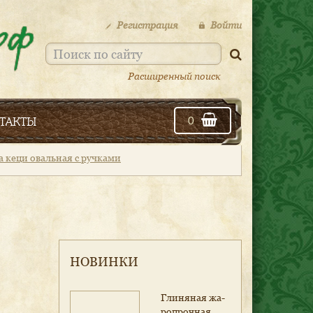
Регистрация
Войти
Расширенный поиск
такты
0
 кеци овальная с ручками
НОВИНКИ
Гли­ня­ная жа­
роп­роч­ная