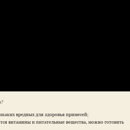
и?
никаких вредных для здоровья примесей;
ются витамины и питательные вещества, можно готовить