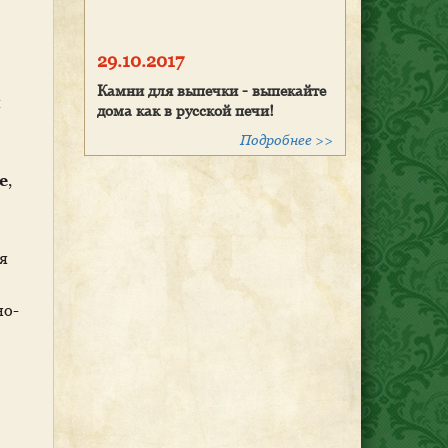
29.10.2017
Камни для выпечки - выпекайте
й
дома как в русской печи!
Подробнее >>
е
,
я
но-