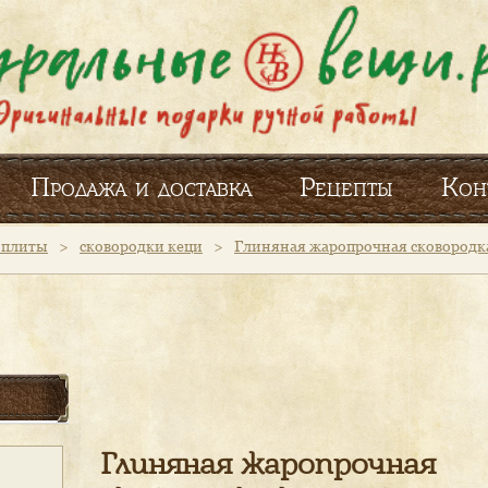
Продажа и доставка
Рецепты
Кон
и плиты
>
сковородки кеци
>
Глиняная жаропрочная сковородка
Глиняная жаропрочная