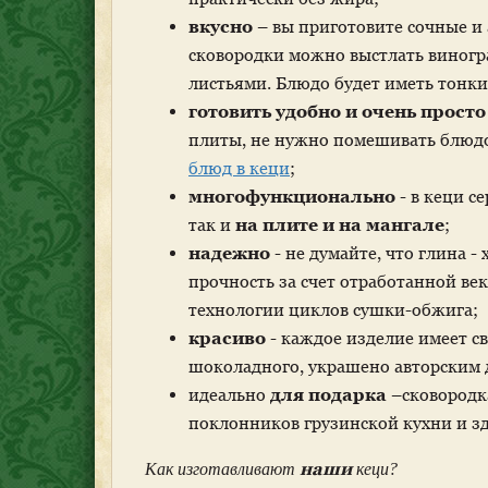
вкусно
– вы приготовите сочные и 
сковородки можно выстлать виног
листьями. Блюдо будет иметь тонк
готовить удобно и очень просто
плиты, не нужно помешивать блюдо
блюд в кеци
;
многофункционально
- в кеци с
так и
на плите и на мангале
;
надежно
- не думайте, что глина 
прочность за счет отработанной в
технологии циклов сушки-обжига;
красиво
- каждое изделие имеет с
шоколадного, украшено авторским 
идеально
для подарка
–сковородк
поклонников грузинской кухни и з
наши
Как изготавливают
кеци?