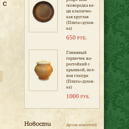
 с
ско­во­род­ка ке­
ци клас­си­чес­
кая круг­лая
(Пли­та+ду­хов­
ка)
650
РУБ.
Гли­ня­ный
гор­шо­чек жа­
рос­той­кий с
крыш­кой, пол­
ная гла­зурь
(Пли­та+ду­хов­
ка)
1000
РУБ.
Новости
Архив новостей