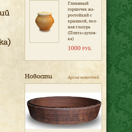
Гли­ня­ный
гор­шо­чек жа­
ий
рос­той­кий с
крыш­кой, пол­
ная гла­зурь
(Пли­та+ду­хов­
ка)
ка)
1000
РУБ.
Новости
Архив новостей