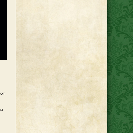
ают
из