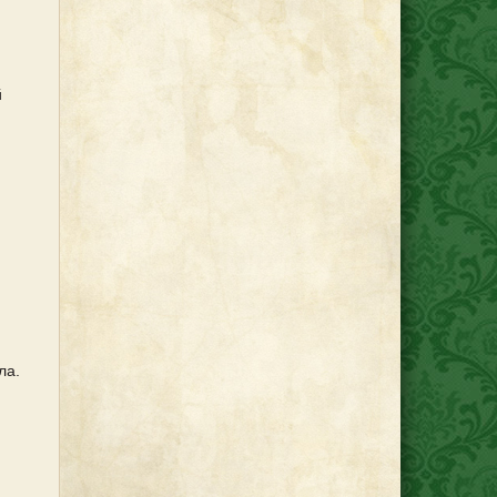
й
ла.
ottery#ручнаяработароссия#ручнаяработамосква#идеидлядома#интерьеркухн