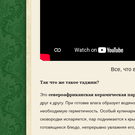
Все, что 
Так что же такое таджин?
североафриканская керамическая па
Это
друг к другу. При готовке влага образует водя
необходимую герметичность. Особый кулинарны
сковородки испаряется, пар поднимается к кры
готовящееся блюдо, непрерывно увлажняя его,