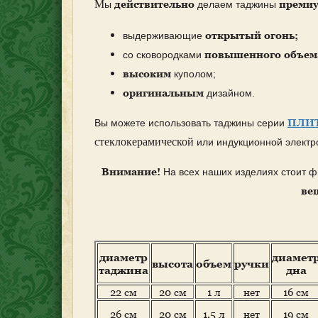
М
действительно
премиу
ы
делаем таджины
открытый огонь;
выдерживающие
повышенного объем
со сковородками
высоким
куполом;
оригинальным
дизайном.
ПЛИТ
Вы можете использовать таджины серии
стеклокерамической
или индукционной электр
Внимание!
На всех наших изделиях стоит 
ве
диаметр
диамет
высота
объем
ручки
таджина
дна
22 см
20 см
1 л
нет
16 см
26 см
20 см
1,5 л
нет
19 см