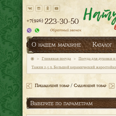
223-30-50
+7(926)
Обратный звонок
О нашем магазине
Каталог
>
Глиняная посуда
>
Посуда для духовки 
Тажин 2,5 л. Большой керамический жаростойки
/
Предыдущий товар
Следующий товар
Выберите по параметрам