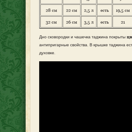
28 см
22 см
2,5 л
есть
19,5 см
32 см
26 см
3,5 л
есть
21
цв
Дно сковородки и чашечка таджина покрыты
антипригарные свойства. В крышке таджина ес
духовке.