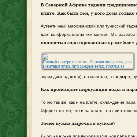
В Северной Африке таджин традиционно 
плите. Как быть тем, у кого дома только
Аутентичный марокканский или тунисский тадж
дает конфорка плиты или мангал. Мы разработ
полностью адаптированные
к российским 
Полный глазури и цветов... Сегодня ветер весь день
возмущал лужи, гнул мокрые ветки, гонялся за
редкими прохожими. В общем, вел себя совсем
неприлично, то есть по-апрельски. Мы было совсем
через диск-адаптер), на мангале, в тандыре, р
приуныли, а потом стали мечтать: как
замечательно будет летом на даче развести мангал
Как происходит циркуляция воды и пара
на березовых дровах, дождаться жаркой россыпи
углей и прямо на них поставить вот это
монументальное сооружение. Я делаю паузу, чтобы с
Точно так же, как и на плите, охлаждение пара
уважением огласить его полное имя: Большой
керамический таджин с ручками, полный глазури и
Эффект тот же, что и на плите, но приготовле
цветов. К стати, пока мечтали, погода как-то сама
собой и наладилась. А что вы хотите – апрель!
Натуральная глина, цветная глазурь. Ручная работа,
Зачем нужна дырочка в куполе?
цена 4000 руб
#shelty#shelty_glina#мангал#намангале#grill#ont
#РУЧНАЯРАБОТАРОССИЯ
Дырочка нужна для выхода излишков пара при