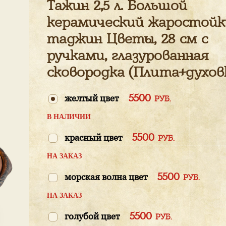
Тажин 2,5 л. Большой
керамический жаростойк
таджин Цветы, 28 см с
ручками, глазурованная
сковородка (Плита+духов
5500
желтый цвет
РУБ.
В НАЛИЧИИ
5500
красный цвет
РУБ.
НА ЗАКАЗ
5500
морская волна цвет
РУБ.
НА ЗАКАЗ
5500
голубой цвет
РУБ.