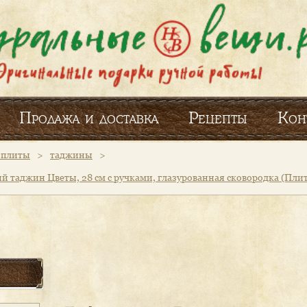
Продажа и доставка
Рецепты
Кон
и плиты
>
таджины
>
й таджин Цветы, 28 см с ручками, глазурованная сковородка (Пли