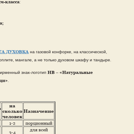
м-класса
:
а;
А ДУХОВКА
на газовой конфорке, на классической,
оплите, мангале, а не только духовом шкафу и тандыре.
НВ
«Натуральные
фирменный знак-логотип
–
щи»
.
на
р
сколько
Назначение
человек
1-2
порционный
для всей
3-4