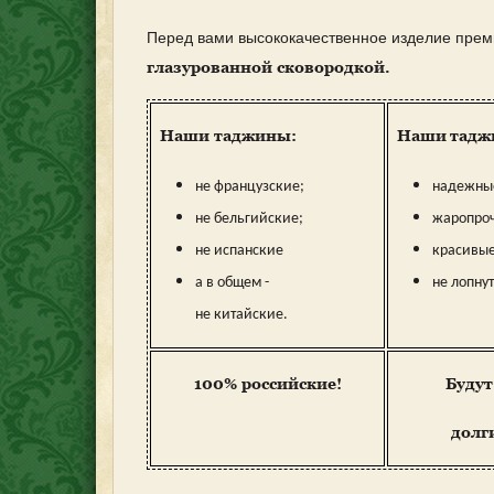
Перед вами высококачественное изделие прем
глазурованной сковородкой.
Наши таджины:
Наши
тадж
не французские;
надежны
не бельгийские;
жаропро
не испанские
красивые
а в общем -
не лопнут
не китайские.
100% российские!
Будут
долг