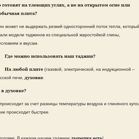
готовят на тлеющих углях, а не на открытом огне или
 обычная плита?
ин может не выдержать резкий односторонний поток тепла, которы
али модели таджинов из специальной жаростойкой глины,
условиям и вкусам.
Где можно использовать наш таджин?
На любой плите
(газовой, электрической, на индукционной –
духовке
усской печи,
.
 в духовке?
 происходит за счет разницы температуры воздуха и глиняного купо
ние происходит быстрее.
hegrill#тажин#tajin#potterylove#potteryart#potterywheel#potteryshop#p
дырочка есть
 готовке. В каждом нашем таджине
!