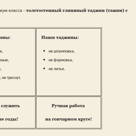
толстостенный глиняный таджин (тажин) с
иум-класса -
ины:
Наши таджины:
е,
не штамповка,
чные,
не формовка,
,
не литье.
, не треснут.
 служить
Ручная работа
ие годы!
на гончарном круге!