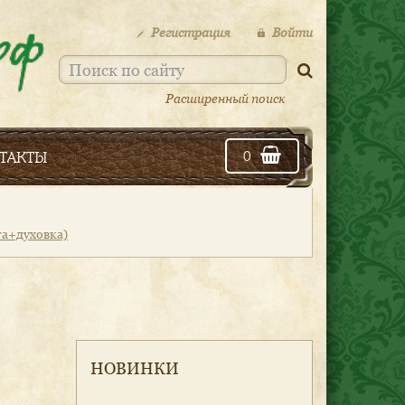
Регистрация
Войти
Расширенный поиск
такты
0
та+духовка)
НОВИНКИ