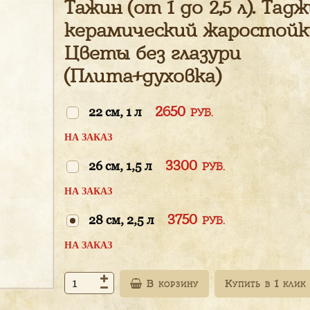
Тажин (от 1 до 2,5 л). Тад
керамический жаростойк
Цветы без глазури
(Плита+духовка)
2650
22 см, 1 л
РУБ.
НА ЗАКАЗ
3300
26 см, 1,5 л
РУБ.
НА ЗАКАЗ
3750
28 см, 2,5 л
РУБ.
НА ЗАКАЗ
В корзину