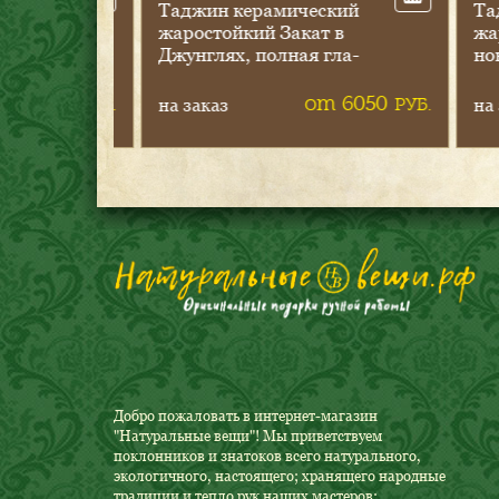
ке­
Тад­жин ке­рами­чес­кий
Тад­ж
я,
жа­рос­той­кий За­кат в
жа­ро
Джун­глях, пол­ная гла­
новый
зурь, руч­ки (Пли­
зурь,
та+ду­хов­ка)
та+ду
т 400
от 6050
РУБ.
РУБ.
на заказ
на за
Добро пожаловать в интернет-магазин
"Натуральные вещи"! Мы приветствуем
поклонников и знатоков всего натурального,
экологичного, настоящего; хранящего народные
традиции и тепло рук наших мастеров;