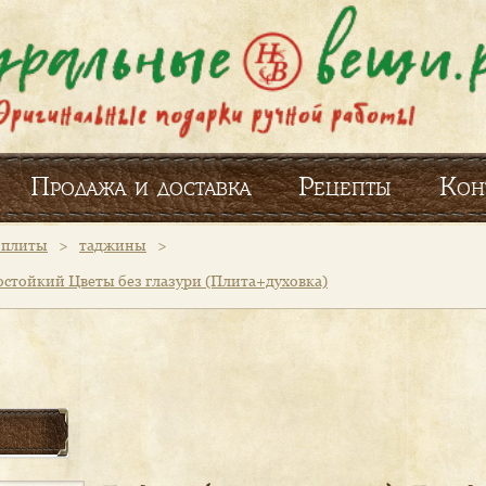
Продажа и доставка
Рецепты
Кон
и плиты
>
таджины
>
ростойкий Цветы без глазури (Плита+духовка)