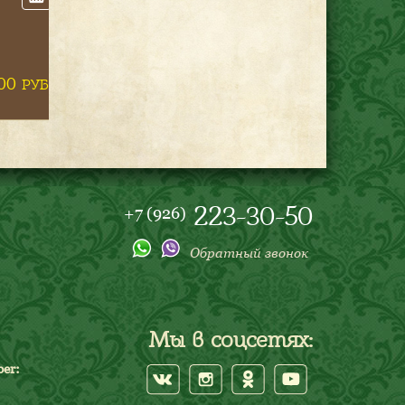
рочная ско­вород­ка ке­
ци круг­лая, 16 см, вы­
сота 3 см без ло­готи­па
(Пли­та+ду­хов­ка)
0
850
РУБ.
РУБ.
на заказ
223-30-50
+7 (926)
Обратный звонок
Мы в соцсетях:
er: