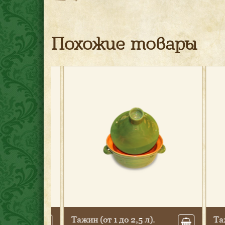
Похожие товары
Та­жин (от 1 до 2,5 л).
Та­жин