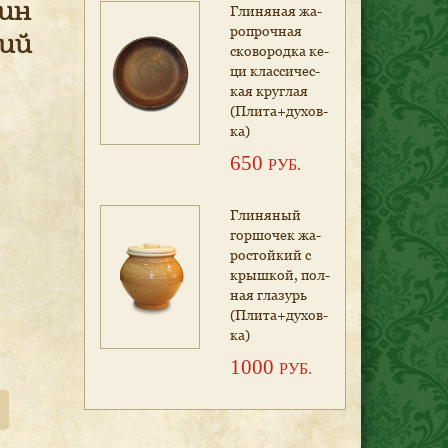
жин
Гли­ня­ная жа­
роп­роч­ная
ий
ско­во­род­ка ке­
ци клас­си­чес­
кая круг­лая
(Пли­та+ду­хов­
ка)
650
РУБ.
Гли­ня­ный
гор­шо­чек жа­
рос­той­кий с
крыш­кой, пол­
ная гла­зурь
(Пли­та+ду­хов­
ка)
1000
РУБ.